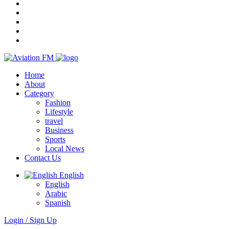
Home
About
Category
Fashion
Lifestyle
travel
Business
Sports
Local News
Contact Us
English
English
Arabic
Spanish
Login / Sign Up