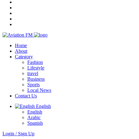
Home
About
Category
Fashion
Lifestyle
travel
Business
Sports
Local News
Contact Us
English
English
Arabic
Spanish
Login / Sign Up