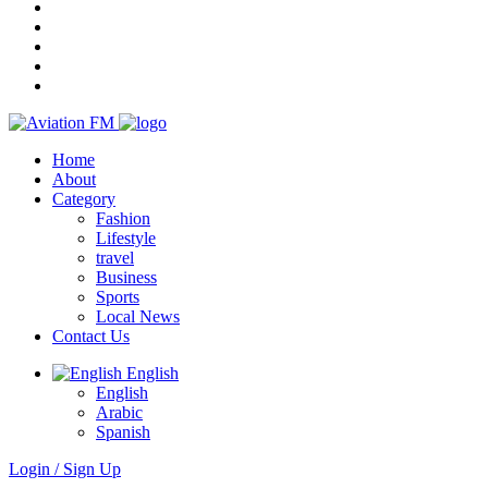
Home
About
Category
Fashion
Lifestyle
travel
Business
Sports
Local News
Contact Us
English
English
Arabic
Spanish
Login / Sign Up