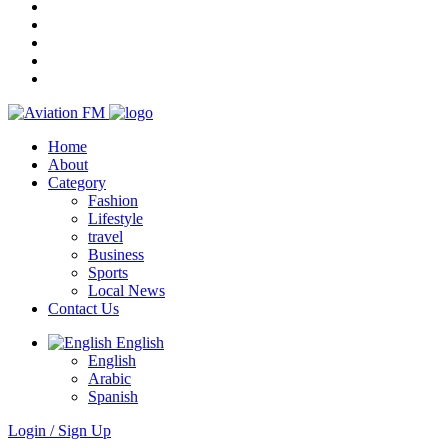
Home
About
Category
Fashion
Lifestyle
travel
Business
Sports
Local News
Contact Us
English
English
Arabic
Spanish
Login / Sign Up