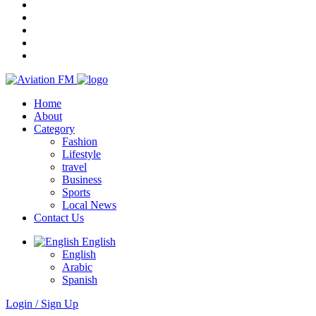
Home
About
Category
Fashion
Lifestyle
travel
Business
Sports
Local News
Contact Us
English
English
Arabic
Spanish
Login / Sign Up