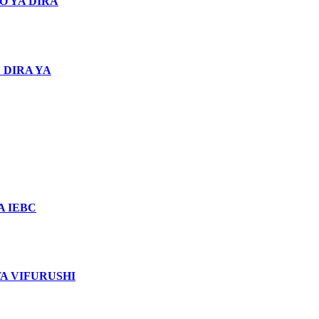
O YA DIRA
 DIRA YA
 IEBC
WA VIFURUSHI