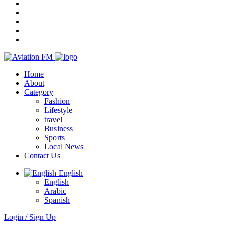
Home
About
Category
Fashion
Lifestyle
travel
Business
Sports
Local News
Contact Us
English
English
Arabic
Spanish
Login / Sign Up