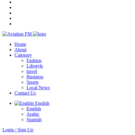
Home
About
Category
Fashion
Lifestyle
travel
Business
Sports
Local News
Contact Us
English
English
Arabic
Spanish
Login / Sign Up