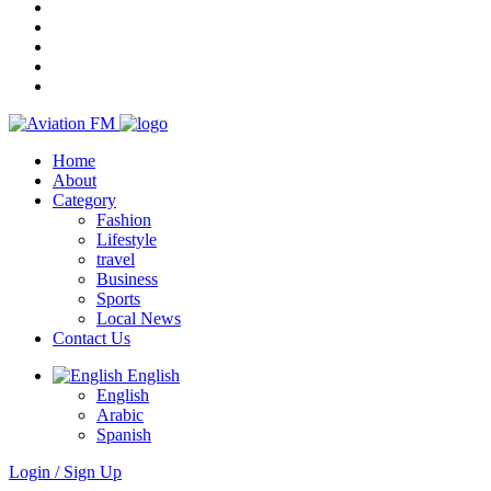
Home
About
Category
Fashion
Lifestyle
travel
Business
Sports
Local News
Contact Us
English
English
Arabic
Spanish
Login / Sign Up