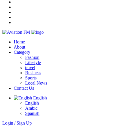
Home
About
Category
Fashion
Lifestyle
travel
Business
Sports
Local News
Contact Us
English
English
Arabic
Spanish
Login / Sign Up