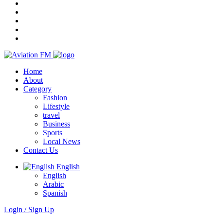
Home
About
Category
Fashion
Lifestyle
travel
Business
Sports
Local News
Contact Us
English
English
Arabic
Spanish
Login / Sign Up