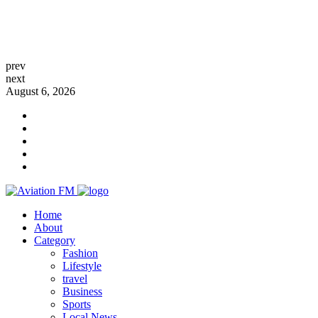
prev
next
August 6, 2026
Home
About
Category
Fashion
Lifestyle
travel
Business
Sports
Local News