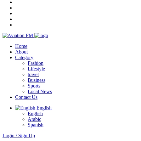
Home
About
Category
Fashion
Lifestyle
travel
Business
Sports
Local News
Contact Us
English
English
Arabic
Spanish
Login / Sign Up