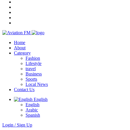
Home
About
Category
Fashion
Lifestyle
travel
Business
Sports
Local News
Contact Us
English
English
Arabic
Spanish
Login / Sign Up