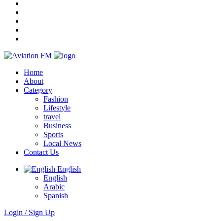
Home
About
Category
Fashion
Lifestyle
travel
Business
Sports
Local News
Contact Us
English
English
Arabic
Spanish
Login / Sign Up