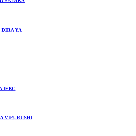
O YA DIRA
 DIRA YA
 IEBC
WA VIFURUSHI