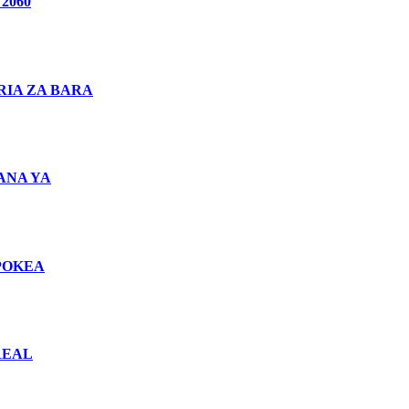
2060
IA ZA BARA
ANA YA
POKEA
REAL