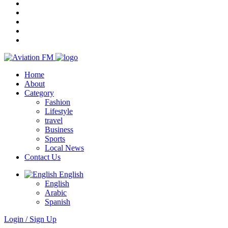
Home
About
Category
Fashion
Lifestyle
travel
Business
Sports
Local News
Contact Us
English
English
Arabic
Spanish
Login / Sign Up