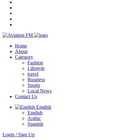
Home
About
Category
Fashion
Lifestyle
travel
Business
Sports
Local News
Contact Us
English
English
Arabic
Spanish
Login / Sign Up