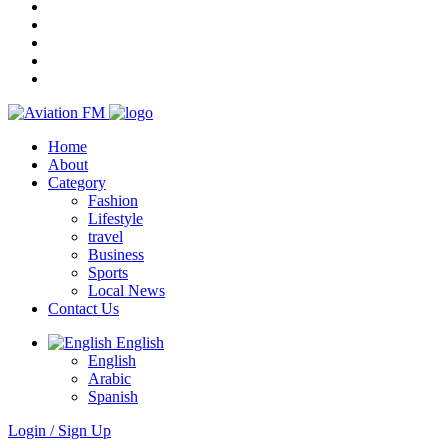
Home
About
Category
Fashion
Lifestyle
travel
Business
Sports
Local News
Contact Us
English
English
Arabic
Spanish
Login / Sign Up