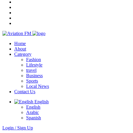
Home
About
Category
Fashion
Lifestyle
travel
Business
Sports
Local News
Contact Us
English
English
Arabic
Spanish
Login / Sign Up