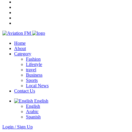
Home
About
Category
Fashion
Lifestyle
travel
Business
Sports
Local News
Contact Us
English
English
Arabic
Spanish
Login / Sign Up