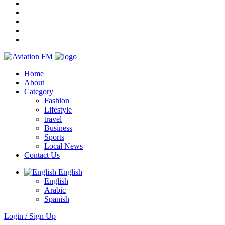
Home
About
Category
Fashion
Lifestyle
travel
Business
Sports
Local News
Contact Us
English
English
Arabic
Spanish
Login / Sign Up