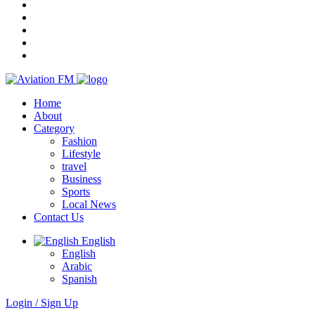
Home
About
Category
Fashion
Lifestyle
travel
Business
Sports
Local News
Contact Us
English
English
Arabic
Spanish
Login / Sign Up