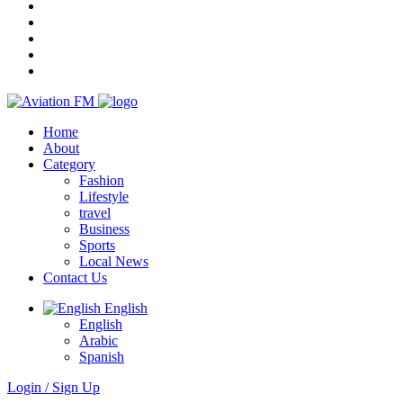
Home
About
Category
Fashion
Lifestyle
travel
Business
Sports
Local News
Contact Us
English
English
Arabic
Spanish
Login / Sign Up