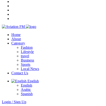
Home
About
Category
Fashion
Lifestyle
travel
Business
Sports
Local News
Contact Us
English
English
Arabic
Spanish
Login / Sign Up