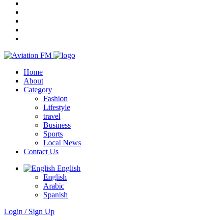
Home
About
Category
Fashion
Lifestyle
travel
Business
Sports
Local News
Contact Us
English
English
Arabic
Spanish
Login / Sign Up