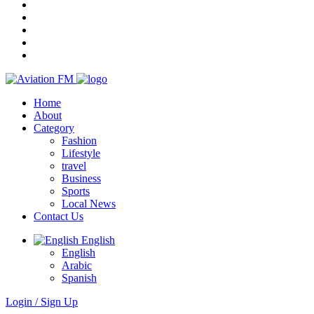
Home
About
Category
Fashion
Lifestyle
travel
Business
Sports
Local News
Contact Us
English
English
Arabic
Spanish
Login / Sign Up