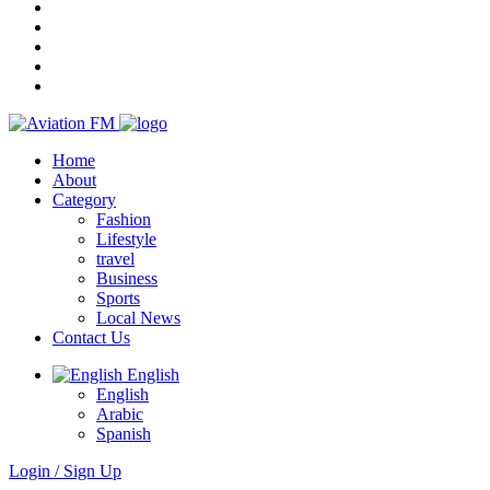
Home
About
Category
Fashion
Lifestyle
travel
Business
Sports
Local News
Contact Us
English
English
Arabic
Spanish
Login / Sign Up