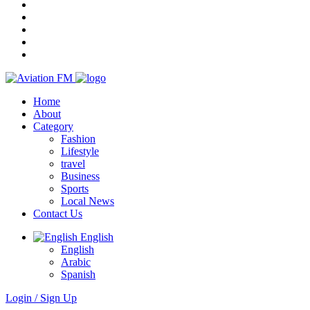
Home
About
Category
Fashion
Lifestyle
travel
Business
Sports
Local News
Contact Us
English
English
Arabic
Spanish
Login / Sign Up