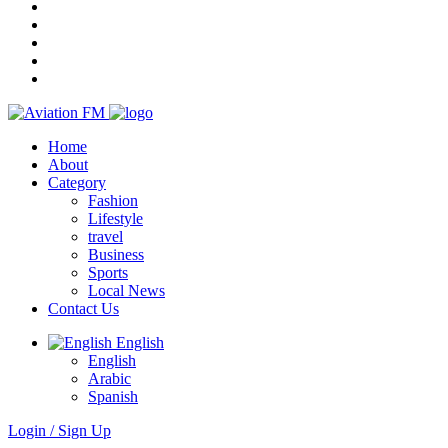
Home
About
Category
Fashion
Lifestyle
travel
Business
Sports
Local News
Contact Us
English
English
Arabic
Spanish
Login / Sign Up