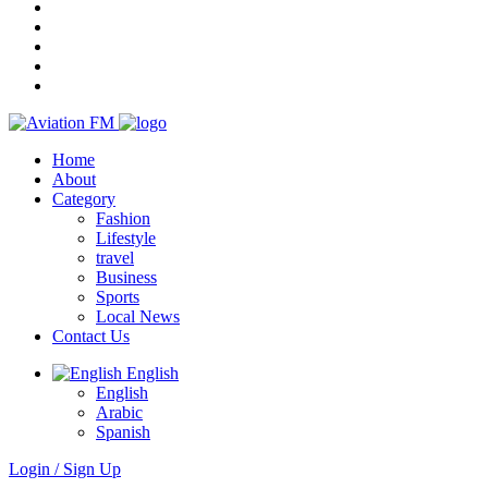
Home
About
Category
Fashion
Lifestyle
travel
Business
Sports
Local News
Contact Us
English
English
Arabic
Spanish
Login / Sign Up