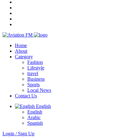
Home
About
Category
Fashion
Lifestyle
travel
Business
Sports
Local News
Contact Us
English
English
Arabic
Spanish
Login / Sign Up