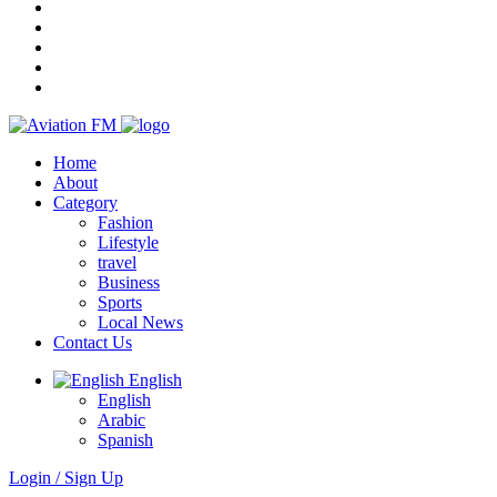
Home
About
Category
Fashion
Lifestyle
travel
Business
Sports
Local News
Contact Us
English
English
Arabic
Spanish
Login / Sign Up