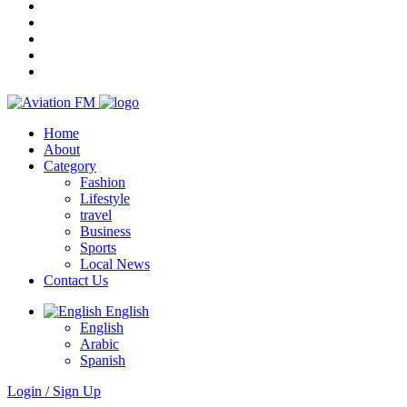
Home
About
Category
Fashion
Lifestyle
travel
Business
Sports
Local News
Contact Us
English
English
Arabic
Spanish
Login / Sign Up