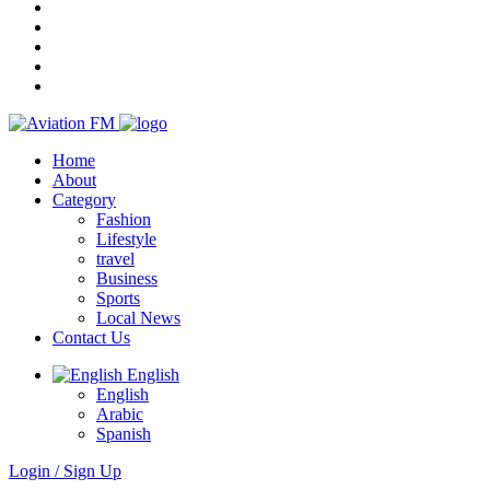
Home
About
Category
Fashion
Lifestyle
travel
Business
Sports
Local News
Contact Us
English
English
Arabic
Spanish
Login / Sign Up